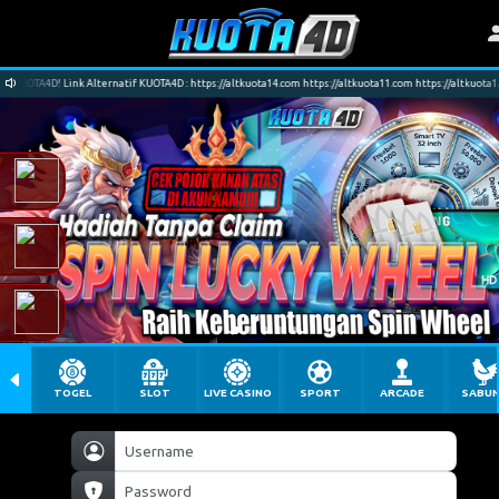
KUOTA4D! Link Alternatif KUOTA4D : https://altkuota14.com https://altkuota11.com https://altkuota12.c
TOGEL
SLOT
LIVE CASINO
SPORT
ARCADE
SABU