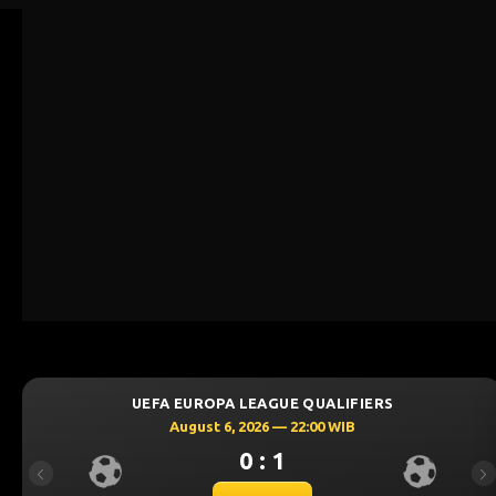
UROPA LEAGUE QUALIFIERS
UEFA EUR
ust 6, 2026 — 22:00 WIB
Augus
0 : 1
Previous
Ne