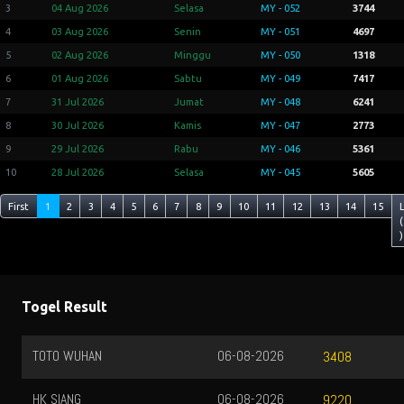
3
04 Aug 2026
Selasa
MY - 052
3744
4
03 Aug 2026
Senin
MY - 051
4697
5
02 Aug 2026
Minggu
MY - 050
1318
6
01 Aug 2026
Sabtu
MY - 049
7417
7
31 Jul 2026
Jumat
MY - 048
6241
8
30 Jul 2026
Kamis
MY - 047
2773
9
29 Jul 2026
Rabu
MY - 046
5361
10
28 Jul 2026
Selasa
MY - 045
5605
First
1
2
3
4
5
6
7
8
9
10
11
12
13
14
15
(
)
Togel Result
TOTO WUHAN
06-08-2026
3408
HK SIANG
06-08-2026
9220