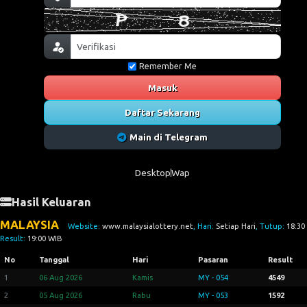
Remember Me
Masuk
Daftar Sekarang
Main di Telegram
Desktop
Wap
Hasil Keluaran
MALAYSIA
Website:
www.malaysialottery.net
, Hari:
Setiap Hari
, Tutup:
18:30
Result:
19:00 WIB
No
Tanggal
Hari
Pasaran
Result
1
06 Aug 2026
Kamis
MY - 054
4549
2
05 Aug 2026
Rabu
MY - 053
1592