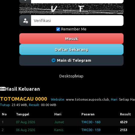
Remember Me
Masuk
Daftar Sekarang
Main di Telegram
Desktop
Wap
Hasil Keluaran
TOTOMACAU 0000
Website:
www.totomacaupools.club
, Hari:
Setiap Har
Tutup:
23.45 WIB
, Result:
00.00 WIB
No
Tanggal
Hari
Pasaran
Result
1
07 Aug 2026
Jumat
TMC00 - 160
6529
2
06 Aug 2026
Kamis
TMC00 - 159
2153