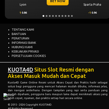
BET NOW
Sparta Praha
SK Sturm Graz
-1
0.96
-0.5
0.95
TENTANG KAMI
BANTUAN
PERATURAN
INFORMASI BANK
HUBUNGI KAMI
KEBIJAKAN PRIVASI
PERSETUJUAN COOKIES
KUOTA4D
Situs Slot Resmi dengan
Akses Masuk Mudah dan Cepat
Kuota4D Game Online Resmi untuk Akses Cepat dan Praktis hadir sebagai
solusi bagi pengguna yang mencari halaman mudah dibuka, informasi jelas,
dan navigasi sederhana. Dengan tampilan yang rapi serta panduan yang
mudah dipahami, pengguna baru maupun lama dapat menikmati akses yang
lebih cepat, nyaman, dan praktis setiap hari secara online.
© 2015 - 2026 Copyright KUOTA4D.
All Rights Reserved.